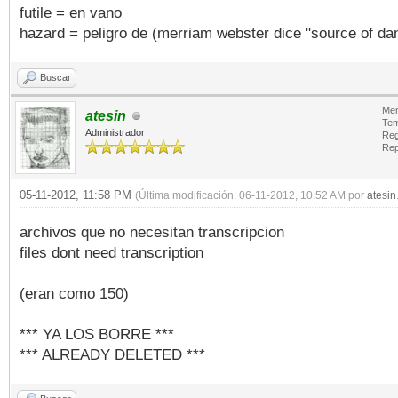
futile = en vano
hazard = peligro de (merriam webster dice "source of da
Buscar
Men
atesin
Tem
Administrador
Reg
Rep
05-11-2012, 11:58 PM
(Última modificación: 06-11-2012, 10:52 AM por
atesin
archivos que no necesitan transcripcion
files dont need transcription
(eran como 150)
*** YA LOS BORRE ***
*** ALREADY DELETED ***