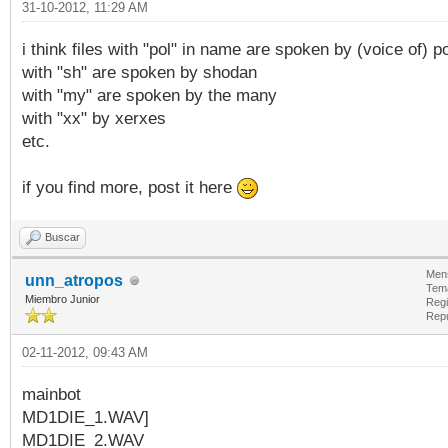
31-10-2012, 11:29 AM
i think files with "pol" in name are spoken by (voice of) po
with "sh" are spoken by shodan
with "my" are spoken by the many
with "xx" by xerxes
etc.
if you find more, post it here
Buscar
Mens
unn_atropos
Tem
Miembro Junior
Regi
Rep
02-11-2012, 09:43 AM
mainbot
MD1DIE_1.WAV]
MD1DIE_2.WAV