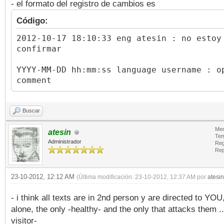
- el formato del registro de cambios es
Código:
2012-10-17 18:10:33 eng atesin : no estoy
confirmar
YYYY-MM-DD hh:mm:ss language username : o
comment
Buscar
Men
atesin
Tem
Administrador
Reg
Rep
23-10-2012, 12:12 AM
(Última modificación: 23-10-2012, 12:37 AM por
atesin
- i think all texts are in 2nd person y are directed to YOU
alone, the only -healthy- and the only that attacks them ..
visitor-