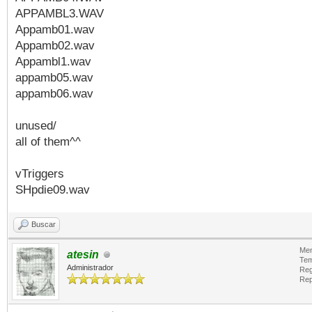
APPAMBL3.WAV
Appamb01.wav
Appamb02.wav
Appambl1.wav
appamb05.wav
appamb06.wav
unused/
all of them^^
vTriggers
SHpdie09.wav
Buscar
Men
atesin
Tem
Administrador
Reg
Rep