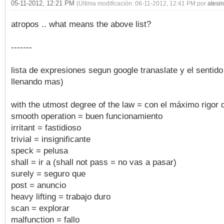
05-11-2012, 12:21 PM
(Última modificación: 06-11-2012, 12:41 PM por
atesin
atropos .. what means the above list?
-------
lista de expresiones segun google tranaslate y el sentid
llenando mas)
with the utmost degree of the law = con el máximo rigor d
smooth operation = buen funcionamiento
irritant = fastidioso
trivial = insignificante
speck = pelusa
shall = ir a (shall not pass = no vas a pasar)
surely = seguro que
post = anuncio
heavy lifting = trabajo duro
scan = explorar
malfunction = fallo