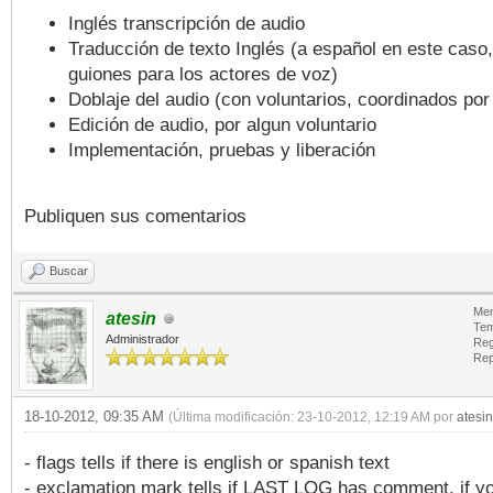
Inglés transcripción de audio
Traducción de texto Inglés (a español en este caso
guiones para los actores de voz)
Doblaje del audio (con voluntarios, coordinados por
Edición de audio, por algun voluntario
Implementación, pruebas y liberación
Publiquen sus comentarios
Buscar
Men
atesin
Tem
Administrador
Reg
Rep
18-10-2012, 09:35 AM
(Última modificación: 23-10-2012, 12:19 AM por
atesin
- flags tells if there is english or spanish text
- exclamation mark tells if LAST LOG has comment, if y