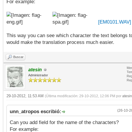
For example:
[EM0101.WAV]
This way you can see which character the text belongs t
would make the translation process much easier.
Buscar
Men
atesin
Tem
Administrador
Reg
Rep
29-10-2012, 11:53 AM
(Última modificación: 29-10-2012, 12:06 PM por
atesin
(26-10-2
unn_atropos escribió:
Can you add field for the name of the characters?
For example: