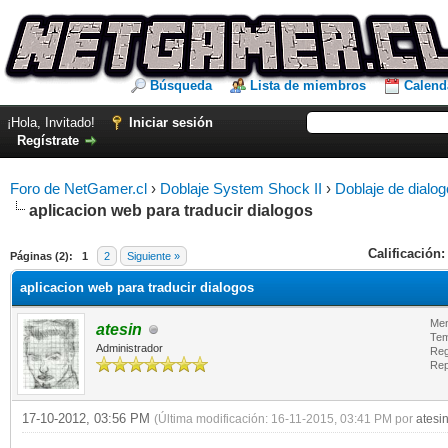
Búsqueda
Lista de miembros
Calend
¡Hola, Invitado!
Iniciar sesión
Regístrate
Foro de NetGamer.cl
›
Doblaje System Shock II
›
Doblaje de dialog
aplicacion web para traducir dialogos
Calificación:
Páginas (2):
1
2
Siguiente »
aplicacion web para traducir dialogos
Men
atesin
Tem
Administrador
Reg
Rep
17-10-2012, 03:56 PM
(Última modificación: 16-11-2015, 03:41 PM por
atesi