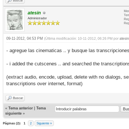
Buscar
Men
atesin
Tem
Administrador
Reg
Rep
09-11-2012, 04:53 PM
(Última modificación: 10-11-2012, 06:26 PM por
atesin
- agregue las cinematicas .. y busque las transcripcione
- i added the cutscenes .. and searched the transcription
(extract audio, encode, upload, delete with no dialogs, s
transcriptions over internet, format)
Buscar
«
Tema anterior
|
Tema
siguiente
»
Páginas (2):
1
2
Siguiente »