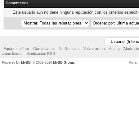
Comentarios
Este usuario aun no tiene ninguna reputación con los criterios especif
Equipo del foro
Contáctanos
NetGamer.cl
Volver arriba
Archivo (Modo si
como leídos
Sindicación RSS
Powered By
MyBB
, © 2002-2026
MyBB Group
.
Hora: