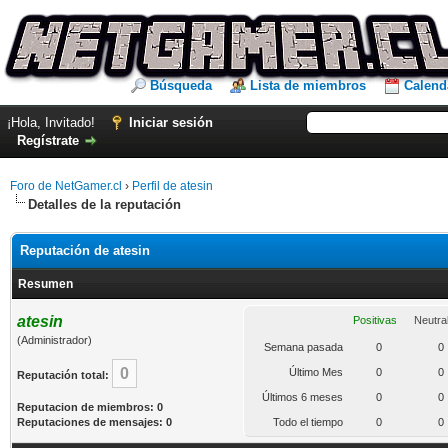
Búsqueda
Lista de miembros
Calend
¡Hola, Invitado!
Iniciar sesión
Regístrate
Foro de NetGamer.cl
›
Perfil de atesin
Detalles de la reputación
Reputación de atesin
Resumen
atesin
Positivas
Neutra
(Administrador)
Semana pasada
0
0
0
Último Mes
0
0
Reputación total:
Últimos 6 meses
0
0
Reputacion de miembros: 0
Reputaciones de mensajes: 0
Todo el tiempo
0
0