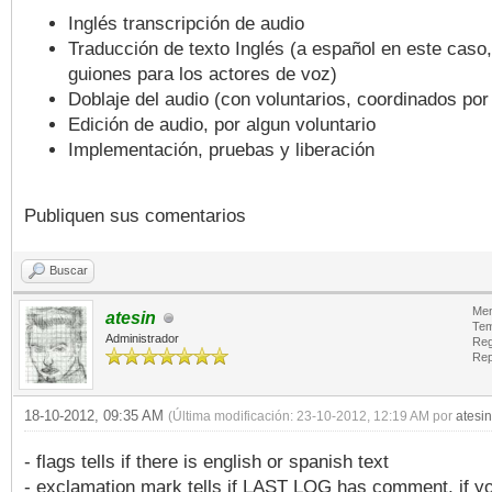
Inglés transcripción de audio
Traducción de texto Inglés (a español en este caso
guiones para los actores de voz)
Doblaje del audio (con voluntarios, coordinados por
Edición de audio, por algun voluntario
Implementación, pruebas y liberación
Publiquen sus comentarios
Buscar
Men
atesin
Tem
Administrador
Reg
Rep
18-10-2012, 09:35 AM
(Última modificación: 23-10-2012, 12:19 AM por
atesin
- flags tells if there is english or spanish text
- exclamation mark tells if LAST LOG has comment, if y