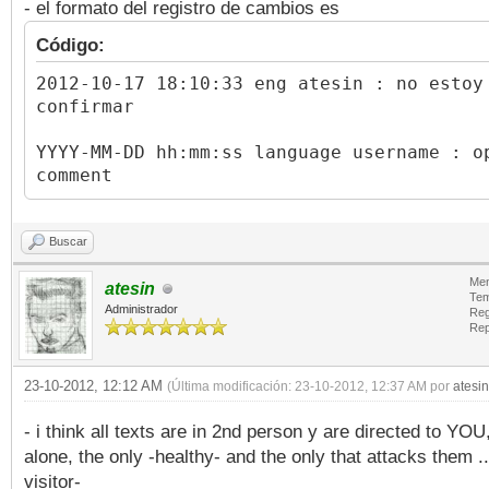
- el formato del registro de cambios es
Código:
2012-10-17 18:10:33 eng atesin : no estoy
confirmar
YYYY-MM-DD hh:mm:ss language username : o
comment
Buscar
Men
atesin
Tem
Administrador
Reg
Rep
23-10-2012, 12:12 AM
(Última modificación: 23-10-2012, 12:37 AM por
atesin
- i think all texts are in 2nd person y are directed to YOU
alone, the only -healthy- and the only that attacks them ..
visitor-