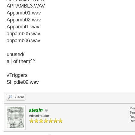
APPAMBL3.WAV
Appamb01.wav
Appamb02.wav
Appambl1.wav
appamb05.wav
appamb06.wav
unused/
all of them^^
vTriggers
SHpdie09.wav
Buscar
Men
atesin
Tem
Administrador
Reg
Rep