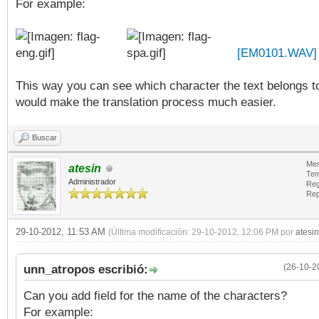
For example:
[EM0101.WAV]
This way you can see which character the text belongs t
would make the translation process much easier.
Buscar
Men
atesin
Tem
Administrador
Reg
Rep
29-10-2012, 11:53 AM
(Última modificación: 29-10-2012, 12:06 PM por
atesin
(26-10-2
unn_atropos escribió:
Can you add field for the name of the characters?
For example: