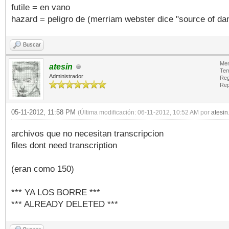
futile = en vano
hazard = peligro de (merriam webster dice "source of da
Buscar
Men
atesin
Tem
Administrador
Reg
Rep
05-11-2012, 11:58 PM
(Última modificación: 06-11-2012, 10:52 AM por
atesin
archivos que no necesitan transcripcion
files dont need transcription
(eran como 150)
*** YA LOS BORRE ***
*** ALREADY DELETED ***