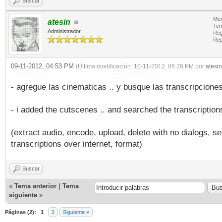
Buscar
Men
atesin
Tem
Administrador
Reg
Rep
09-11-2012, 04:53 PM
(Última modificación: 10-11-2012, 06:26 PM por
atesin
- agregue las cinematicas .. y busque las transcripcione
- i added the cutscenes .. and searched the transcription
(extract audio, encode, upload, delete with no dialogs, s
transcriptions over internet, format)
Buscar
«
Tema anterior
|
Tema
siguiente
»
Páginas (2):
1
2
Siguiente »