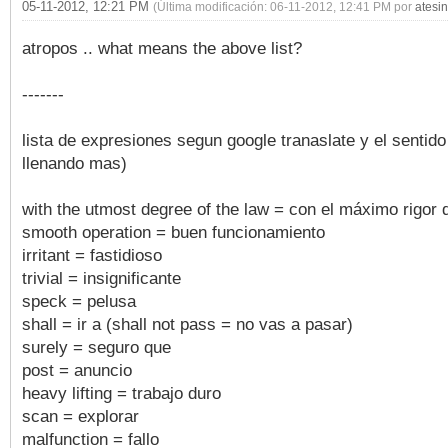
05-11-2012, 12:21 PM
(Última modificación: 06-11-2012, 12:41 PM por
atesin
atropos .. what means the above list?
-------
lista de expresiones segun google tranaslate y el sentid
llenando mas)
with the utmost degree of the law = con el máximo rigor d
smooth operation = buen funcionamiento
irritant = fastidioso
trivial = insignificante
speck = pelusa
shall = ir a (shall not pass = no vas a pasar)
surely = seguro que
post = anuncio
heavy lifting = trabajo duro
scan = explorar
malfunction = fallo