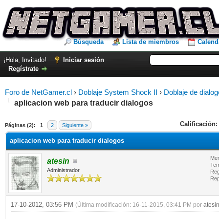
Búsqueda
Lista de miembros
Calend
¡Hola, Invitado!
Iniciar sesión
Regístrate
Foro de NetGamer.cl
›
Doblaje System Shock II
›
Doblaje de dialog
aplicacion web para traducir dialogos
Calificación:
Páginas (2):
1
2
Siguiente »
aplicacion web para traducir dialogos
Men
atesin
Tem
Administrador
Reg
Rep
17-10-2012, 03:56 PM
(Última modificación: 16-11-2015, 03:41 PM por
atesi