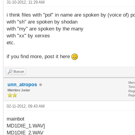
31-10-2012, 11:29 AM
i think files with "pol" in name are spoken by (voice of) po
with "sh" are spoken by shodan
with "my" are spoken by the many
with "xx" by xerxes
etc.
if you find more, post it here
Buscar
Mens
unn_atropos
Tem
Miembro Junior
Regi
Rep
02-11-2012, 09:43 AM
mainbot
MD1DIE_1.WAV]
MD1DIE_2.WAV