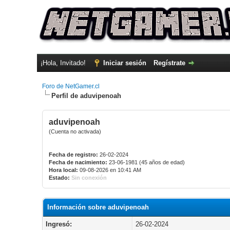
¡Hola, Invitado!
Iniciar sesión
Regístrate
Foro de NetGamer.cl
Perfil de aduvipenoah
aduvipenoah
(Cuenta no activada)
Fecha de registro:
26-02-2024
Fecha de nacimiento:
23-06-1981 (45 años de edad)
Hora local:
09-08-2026 en 10:41 AM
Estado:
Sin conexión
Información sobre aduvipenoah
Ingresó:
26-02-2024