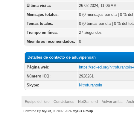
Última visita:
26-02-2024, 11:06 AM
Mensajes totales:
0 (0 mensajes por día | 0 % del 
Temas totales:
0 (0 temas por día | 0 % del tota
Tiempo en línea:
27 Segundos
Miembros recomendados:
0
Detalles de contacto de aduvipenoah
Página web:
https://sci-ed.org/nitrofurantoin-
Número ICQ:
2928261
Skype:
Nitrofurantoin
Equipo del foro
Contáctanos
NetGamer.cl
Volver arriba
Arch
Powered By
MyBB
, © 2002-2026
MyBB Group
.