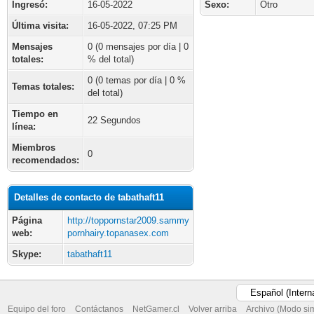
Ingresó:
16-05-2022
Sexo:
Otro
Última visita:
16-05-2022, 07:25 PM
Mensajes
0 (0 mensajes por día | 0
totales:
% del total)
0 (0 temas por día | 0 %
Temas totales:
del total)
Tiempo en
22 Segundos
línea:
Miembros
0
recomendados:
Detalles de contacto de tabathaft11
Página
http://toppornstar2009.sammy
web:
pornhairy.topanasex.com
Skype:
tabathaft11
Equipo del foro
Contáctanos
NetGamer.cl
Volver arriba
Archivo (Modo si