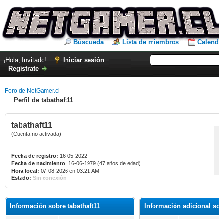
Búsqueda
Lista de miembros
Calend
¡Hola, Invitado!
Iniciar sesión
Regístrate
Foro de NetGamer.cl
Perfil de tabathaft11
tabathaft11
(Cuenta no activada)
Fecha de registro:
16-05-2022
Fecha de nacimiento:
16-06-1979 (47 años de edad)
Hora local:
07-08-2026 en 03:21 AM
Estado:
Sin conexión
Información sobre tabathaft11
Información adicional so