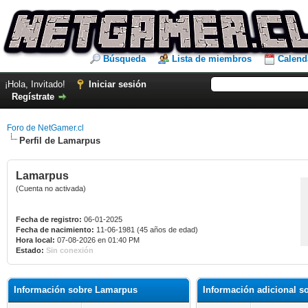
Búsqueda
Lista de miembros
Calend
¡Hola, Invitado!
Iniciar sesión
Regístrate
Foro de NetGamer.cl
Perfil de Lamarpus
Lamarpus
(Cuenta no activada)
Fecha de registro:
06-01-2025
Fecha de nacimiento:
11-06-1981 (45 años de edad)
Hora local:
07-08-2026 en 01:40 PM
Estado:
Sin conexión
Información sobre Lamarpus
Información adicional 