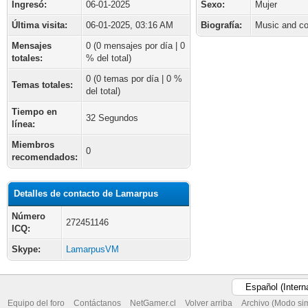
Ingresó:
06-01-2025
Sexo:
Mujer
Última visita:
06-01-2025, 03:16 AM
Biografía:
Music and co
Mensajes
0 (0 mensajes por día | 0
totales:
% del total)
0 (0 temas por día | 0 %
Temas totales:
del total)
Tiempo en
32 Segundos
línea:
Miembros
0
recomendados:
Detalles de contacto de Lamarpus
Número
272451146
ICQ:
Skype:
LamarpusVM
Equipo del foro
Contáctanos
NetGamer.cl
Volver arriba
Archivo (Modo si