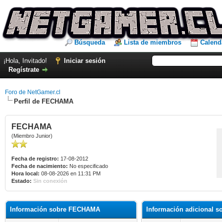
Búsqueda
Lista de miembros
Calend
¡Hola, Invitado!
Iniciar sesión
Regístrate
Foro de NetGamer.cl
Perfil de FECHAMA
FECHAMA
(Miembro Junior)
Fecha de registro:
17-08-2012
Fecha de nacimiento:
No especificado
Hora local:
08-08-2026 en 11:31 PM
Estado:
Sin conexión
Información sobre FECHAMA
Información adicional 