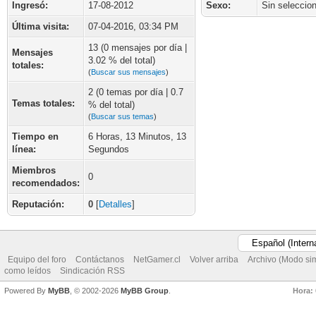
Ingresó:
17-08-2012
Sexo:
Sin seleccio
Última visita:
07-04-2016, 03:34 PM
13 (0 mensajes por día |
Mensajes
3.02 % del total)
totales:
(
Buscar sus mensajes
)
2 (0 temas por día | 0.7
Temas totales:
% del total)
(
Buscar sus temas
)
Tiempo en
6 Horas, 13 Minutos, 13
línea:
Segundos
Miembros
0
recomendados:
Reputación:
0
[
Detalles
]
Equipo del foro
Contáctanos
NetGamer.cl
Volver arriba
Archivo (Modo si
como leídos
Sindicación RSS
Powered By
MyBB
, © 2002-2026
MyBB Group
.
Hora: