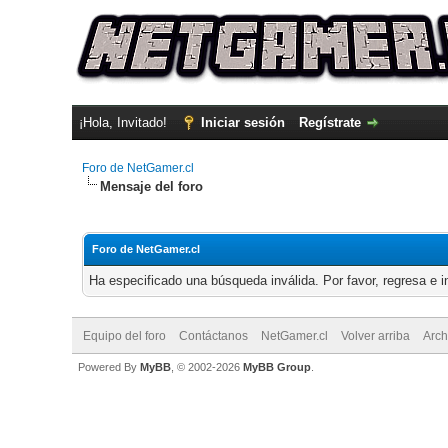
¡Hola, Invitado!
Iniciar sesión
Regístrate
Foro de NetGamer.cl
Mensaje del foro
Foro de NetGamer.cl
Ha especificado una búsqueda inválida. Por favor, regresa e i
Equipo del foro
Contáctanos
NetGamer.cl
Volver arriba
Arch
Powered By
MyBB
, © 2002-2026
MyBB Group
.