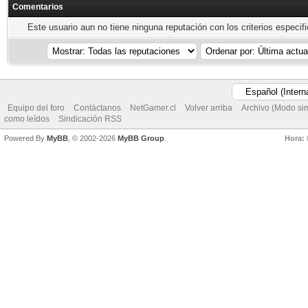
Comentarios
Este usuario aun no tiene ninguna reputación con los criterios especif
Equipo del foro
Contáctanos
NetGamer.cl
Volver arriba
Archivo (Modo si
como leídos
Sindicación RSS
Powered By
MyBB
, © 2002-2026
MyBB Group
.
Hora: