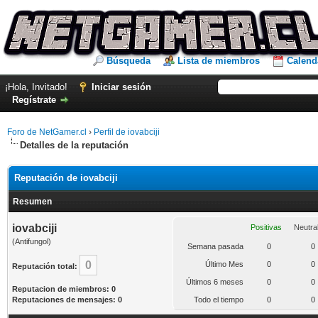
Búsqueda
Lista de miembros
Calend
¡Hola, Invitado!
Iniciar sesión
Regístrate
Foro de NetGamer.cl
›
Perfil de iovabciji
Detalles de la reputación
Reputación de iovabciji
Resumen
iovabciji
Positivas
Neutra
(Antifungol)
Semana pasada
0
0
0
Último Mes
0
0
Reputación total:
Últimos 6 meses
0
0
Reputacion de miembros: 0
Reputaciones de mensajes: 0
Todo el tiempo
0
0