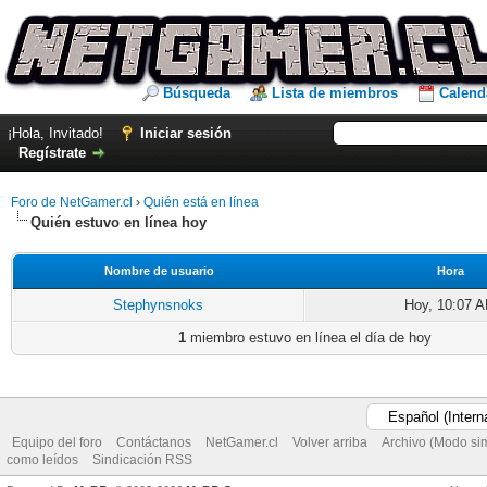
Búsqueda
Lista de miembros
Calend
¡Hola, Invitado!
Iniciar sesión
Regístrate
Foro de NetGamer.cl
›
Quién está en línea
Quién estuvo en línea hoy
Nombre de usuario
Hora
Stephynsnoks
Hoy, 10:07 
1
miembro estuvo en línea el día de hoy
Equipo del foro
Contáctanos
NetGamer.cl
Volver arriba
Archivo (Modo si
como leídos
Sindicación RSS