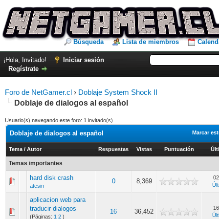
Búsqueda
Lista de miembros
Calend
¡Hola, Invitado!
Iniciar sesión
Regístrate
Foro de NetGamer.cl
›
Doblaje System Shock II
Doblaje de dialogos al español
Usuario(s) navegando este foro: 1 invitado(s)
Doblaje de dialogos al español
Marcar est
Tema
/
Autor
Respuestas
Vistas
Puntuación
Úl
Temas importantes
hard disk crash
02
0
8,369
Úl
atesin
aplicacion web para
traducir dialogos
16
16
36,452
Úl
(Páginas:
1
2
)