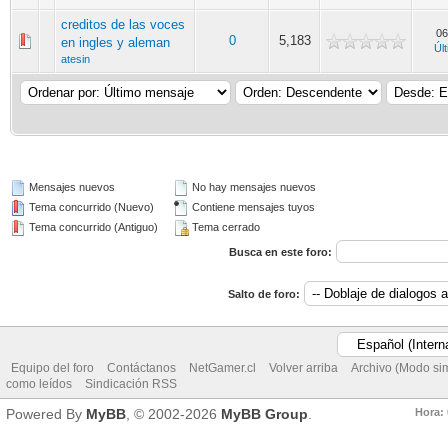
creditos de las voces
06
0
5,183
en ingles y aleman
Úl
atesin
Mensajes nuevos
No hay mensajes nuevos
Tema concurrido (Nuevo)
Contiene mensajes tuyos
Tema concurrido (Antiguo)
Tema cerrado
Busca en este foro:
Salto de foro:
Equipo del foro
Contáctanos
NetGamer.cl
Volver arriba
Archivo (Modo si
como leídos
Sindicación RSS
Hora:
Powered By
MyBB
, © 2002-2026
MyBB Group
.