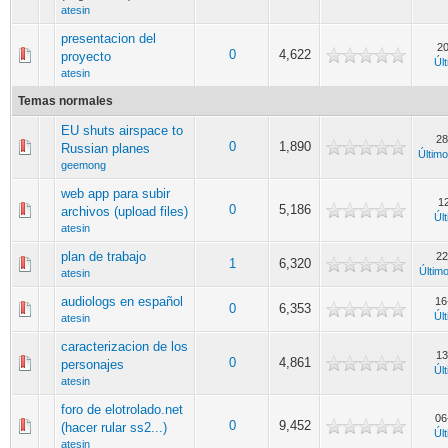
atesin
presentacion del
20
0
4,622
proyecto
Úl
atesin
Temas normales
EU shuts airspace to
28
0
1,890
Russian planes
Últim
geemong
web app para subir
1
0
5,186
archivos (upload files)
Úl
atesin
plan de trabajo
22
1
6,320
Últim
atesin
audiologs en español
16
0
6,353
Úl
atesin
caracterizacion de los
13
0
4,861
personajes
Úl
atesin
foro de elotrolado.net
06
0
9,452
(hacer rular ss2...)
Úl
atesin