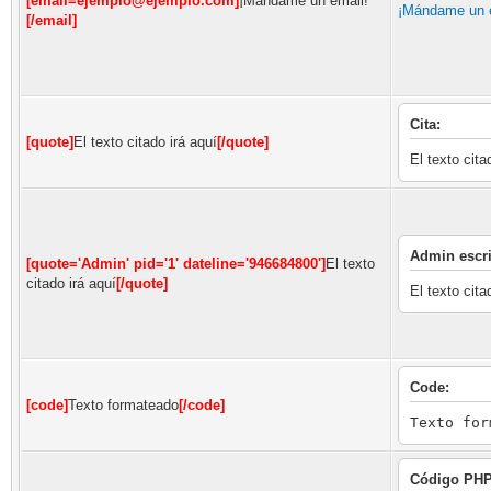
[email=ejemplo@ejemplo.com]
¡Mándame un email!
¡Mándame un 
[/email]
Cita:
[quote]
El texto citado irá aquí
[/quote]
El texto cita
Admin escri
[quote='Admin' pid='1' dateline='946684800']
El texto
citado irá aquí
[/quote]
El texto cita
Code:
[code]
Texto formateado
[/code]
Texto for
Código PHP