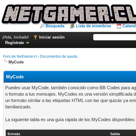
Búsqueda
Lista de miembros
Calend
¡Hola, Invitado!
Iniciar sesión
Regístrate
Foro de NetGamer.cl
›
Documentos de ayuda
MyCode
MyCode
Puedes usar MyCode, también conocido como BB Codes para agr
o formato a tus mensajes. MyCodes es una versión simplificada
un formato similar a las etiquetas HTML con las que quizás ya est
familiarizado.
La siguiente tabla es una guía rápida de los MyCodes disponibles:
Entrada
Salida