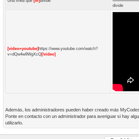
Una línea que
[hr]
divide
divide
[video=youtube]
https://www.youtube.com/watch?
v=dQw4w9WgXcQ
[/video]
Además, los administradores pueden haber creado más MyCodes
Ponte en contacto con un administrador para averiguar si hay al
utilizarlo.