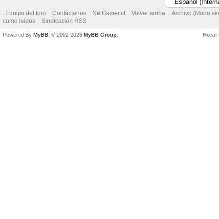
Equipo del foro
Contáctanos
NetGamer.cl
Volver arriba
Archivo (Modo si
como leídos
Sindicación RSS
Powered By
MyBB
, © 2002-2026
MyBB Group
.
Hora: