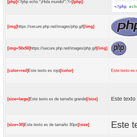
[php]
<?php echo "¡Hola mundo!";?>
[/php]
<?php
ec
[img]
https://secure.php.net/images/php.gif
[/img]
[img=50x50]
https://secure.php.net/images/php.gif
[/img]
[color=red]
Este texto es rojo
[/color]
Este texto es 
Este texto
[size=large]
Este texto es de tamaño grande
[/size]
Este 
[size=30]
Este texto es de tamaño 30px
[/size]