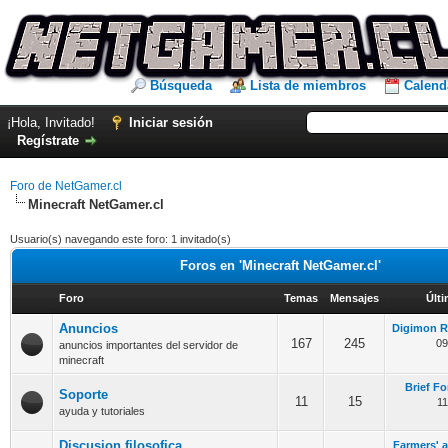
Búsqueda
Lista de miembros
Calend
¡Hola, Invitado!
Iniciar sesión
Regístrate
Foro de NetGamer.cl
Minecraft NetGamer.cl
Usuario(s) navegando este foro: 1 invitado(s)
Foros en 'Minecraft NetGamer.cl'
Foro
Temas
Mensajes
Últ
Anuncios
Digimon RP
167
245
09
anuncios importantes del servidor de
minecraft
Brief Fo
Soporte
11
15
11
ayuda y tutoriales
Discusion filosofica
Farmers' a