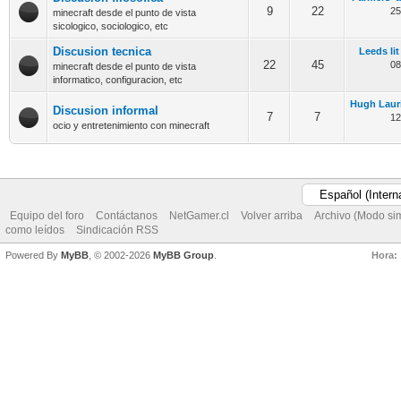
9
22
25
minecraft desde el punto de vista
sicologico, sociologico, etc
Discusion tecnica
Leeds lit
22
45
08
minecraft desde el punto de vista
informatico, configuracion, etc
Hugh Lauri
Discusion informal
7
7
12
ocio y entretenimiento con minecraft
Equipo del foro
Contáctanos
NetGamer.cl
Volver arriba
Archivo (Modo si
como leídos
Sindicación RSS
Powered By
MyBB
, © 2002-2026
MyBB Group
.
Hora: