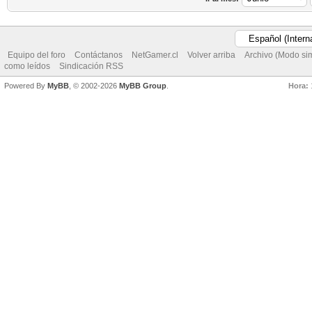
Equipo del foro
Contáctanos
NetGamer.cl
Volver arriba
Archivo (Modo si
como leídos
Sindicación RSS
Powered By
MyBB
, © 2002-2026
MyBB Group
.
Hora: