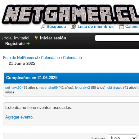
Búsqueda
Lista de miembros
Calend
¡Hola, Invitado!
Iniciar sesión
Regístrate
Foro de NetGamer.cl
›
Calendario
›
Calendario
21 Junio 2025
Cumpleaños en 21-06-2025
selmawt60
(39 años),
marshahu69
(42 años),
lenoraky2
(50 años),
obihiirawu
(41 años)
años)
Este día no tiene eventos asociados.
Agregar evento
.
Ir al mes: